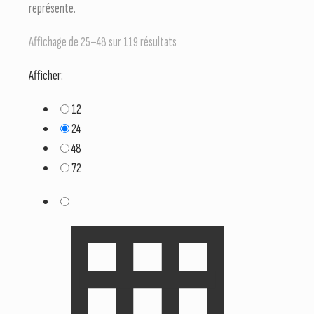
représente.
Affichage de 25–48 sur 119 résultats
Afficher:
12
24
48
72