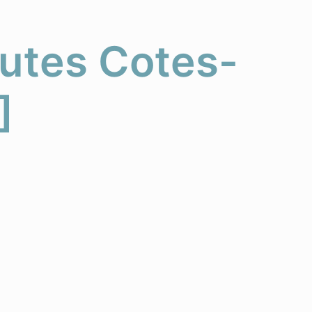
autes Cotes-
]