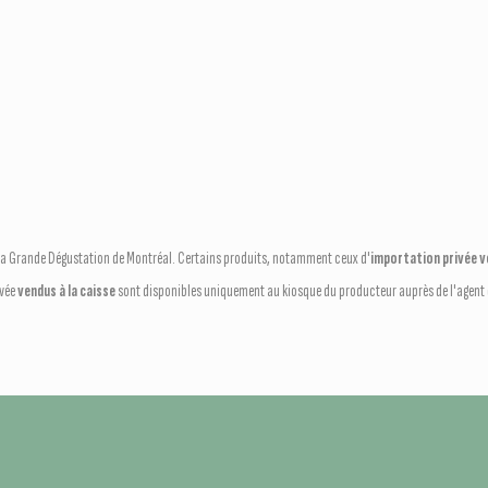
e La Grande Dégustation de Montréal. Certains produits, notamment ceux d'
importation privée ve
ivée
vendus à la caisse
sont disponibles uniquement au kiosque du producteur auprès de l'agent q