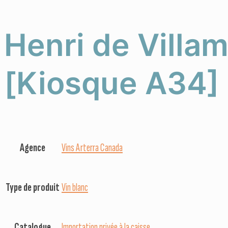
Henri de Villa
[Kiosque A34]
Agence
Vins Arterra Canada
Type de produit
Vin blanc
Catalogue
Importation privée à la caisse