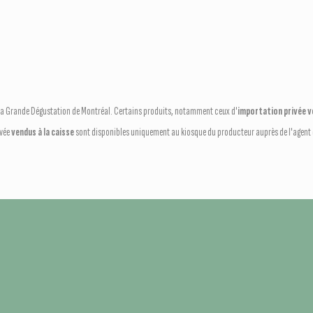
e La Grande Dégustation de Montréal. Certains produits, notamment ceux d'
importation privée ve
ivée
vendus à la caisse
sont disponibles uniquement au kiosque du producteur auprès de l'agent q