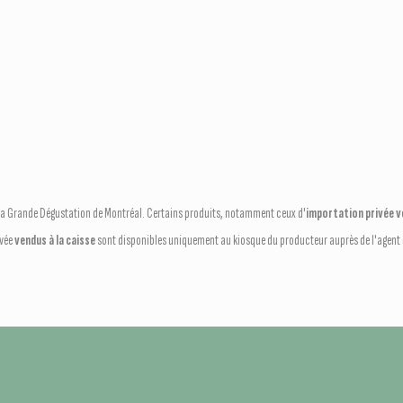
e La Grande Dégustation de Montréal. Certains produits, notamment ceux d'
importation privée ve
ivée
vendus à la caisse
sont disponibles uniquement au kiosque du producteur auprès de l'agent q