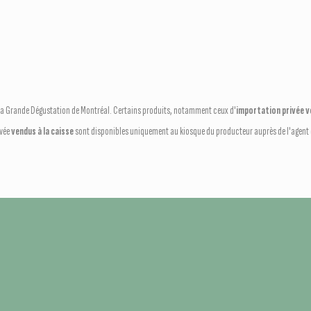
e La Grande Dégustation de Montréal. Certains produits, notamment ceux d'
importation privée ve
ivée
vendus à la caisse
sont disponibles uniquement au kiosque du producteur auprès de l'agent q