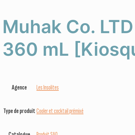
Muhak Co. LTD 
360 mL [Kiosq
Agence
Les Insolites
Type de produit
Cooler et cocktail prémixé
Catalogue
Produit SAQ